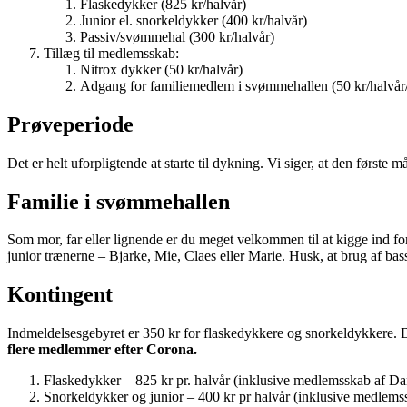
Flaskedykker (825 kr/halvår)
Junior el. snorkeldykker (400 kr/halvår)
Passiv/svømmehal (300 kr/halvår)
Tillæg til medlemsskab:
Nitrox dykker (50 kr/halvår)
Adgang for familiemedlem i svømmehallen (50 kr/halvår
Prøveperiode
Det er helt uforpligtende at starte til dykning. Vi siger, at den første
Familie i svømmehallen
Som mor, far eller lignende er du meget velkommen til at kigge ind for
junior trænerne – Bjarke, Mie, Claes eller Marie. Husk, at brug af ba
Kontingent
Indmeldelsesgebyret er 350 kr for flaskedykkere og snorkeldykkere
flere medlemmer efter Corona.
Flaskedykker – 825 kr pr. halvår (inklusive medlemsskab af D
Snorkeldykker og junior – 400 kr pr halvår (inklusive medlem