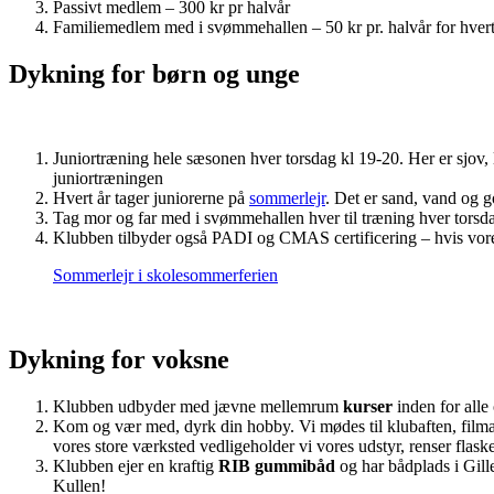
Passivt medlem – 300 kr pr halvår
Familiemedlem med i svømmehallen – 50 kr pr. halvår for hver
Dykning for børn og unge
Juniortræning hele sæsonen hver torsdag kl 19-20. Her er sjov
juniortræningen
Hvert år tager juniorerne på
sommerlejr
. Det er sand, vand og g
Tag mor og far med i svømmehallen hver til træning hver torsda
Klubben tilbyder også PADI og CMAS certificering – hvis vores i
Sommerlejr i skolesommerferien
Dykning for voksne
Klubben udbyder med jævne mellemrum
kurser
inden for alle
Kom og vær med, dyrk din hobby. Vi mødes til klubaften, filma
vores store værksted vedligeholder vi vores udstyr, renser flaske
Klubben ejer en kraftig
RIB gummibåd
og har bådplads i Gill
Kullen!