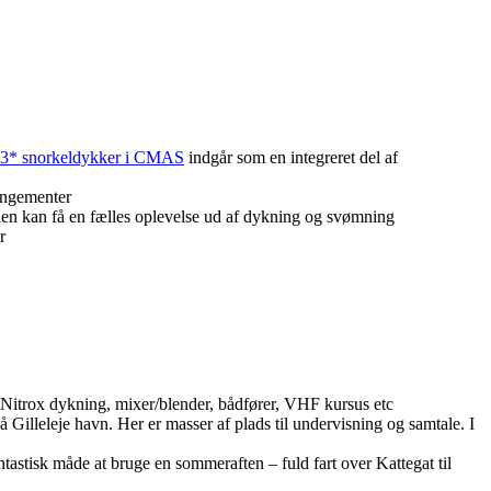
r 3* snorkeldykker i CMAS
indgår som en integreret del af
rangementer
lien kan få en fælles oplevelse ud af dykning og svømning
r
, Nitrox dykning, mixer/blender, bådfører, VHF kursus etc
å Gilleleje havn. Her er masser af plads til undervisning og samtale. I
stisk måde at bruge en sommeraften – fuld fart over Kattegat til