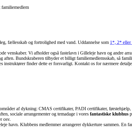
t familiemedlem
, leg, fællesskab og fortrolighed med vand. Uddannelse som
1*, 2* elle
ode venskaber. Vi afholder også fastelavn i Gilleleje havn og andre ar
g aften. Bundskraberen tilbyder et billigt familiemedlemsskab, så fami
nstruktører finder dette er forsvarligt. Kontakt os for nærmere detalje
 områder af dykning: CMAS certifikater, PADI certifikater, førstehjælp
ften, sociale arrangementer og temadage i vores
fantastiske klubhus
p
r osv.
eleje havn. Klubbens medlemmer arrangerer dykkerture sammen. En fanta