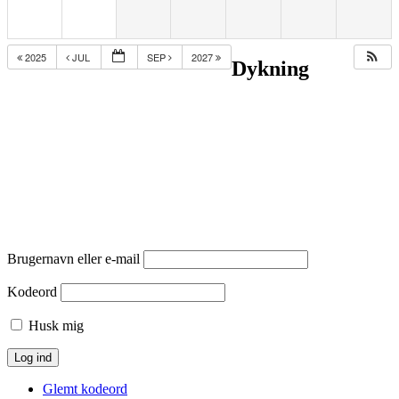
2025
JUL
SEP
2027
Dykning
Brugernavn eller e-mail
Kodeord
Husk mig
Glemt kodeord