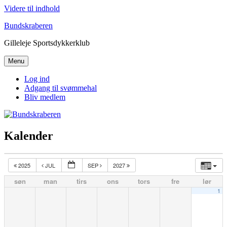
Videre til indhold
Bundskraberen
Gilleleje Sportsdykkerklub
Menu
Log ind
Adgang til svømmehal
Bliv medlem
Kalender
2025
JUL
SEP
2027
søn
man
tirs
ons
tors
fre
lør
1