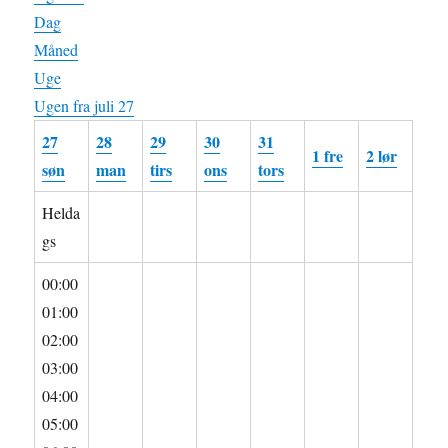
Dag
Måned
Uge
Ugen fra juli 27
27
28
29
30
31
1
fre
2
lør
søn
man
tirs
ons
tors
Helda
gs
00:00
01:00
02:00
03:00
04:00
05:00