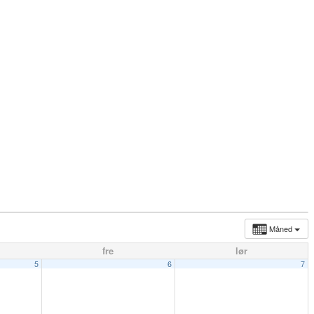
Måned
fre
lør
5
6
7